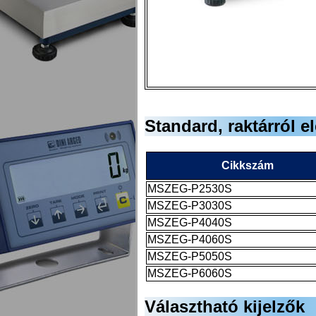
Standard, raktárról e
Cikkszám
MSZEG-P2530S
MSZEG-P3030S
MSZEG-P4040S
MSZEG-P4060S
MSZEG-P5050S
MSZEG-P6060S
Választható kijelzők