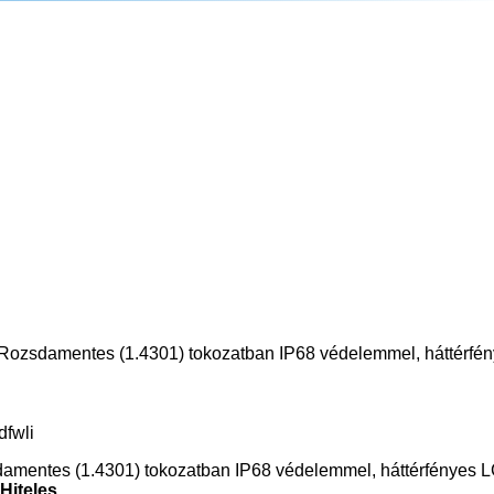
. Rozsdamentes (1.4301) tokozatban IP68 védelemmel, háttérfén
dfwli
damentes (1.4301) tokozatban IP68 védelemmel, háttérfényes LC
Hiteles.