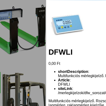
DFWLI
0,00 Ft
shortDescription
:
Multifunkciós mérlegkijelző
Article
:
DFWLI
siteLink
:
/merlegkijelzok/dfw_sorozat/
Multifunkciós mérlegkijelző. Rozs
lapmérleg, raklapmérleg kijelzője.