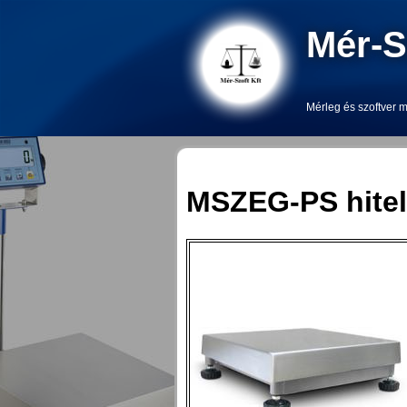
Mér-S
Mérleg és szoftver m
MSZEG-PS hitel