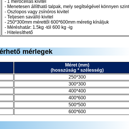
- 1 mérőcellás kivitel
- Menetesen állítható talpak, mely segítségével könnyen szin
- Oszlopos vagy zsínóros kivitel
- Teljesen saválló kivitel
- 250*300mm mérettől 600*600mm méretig kínáljuk
- Méréshatár: 1.5kg -tól 600 kg -ig
- Hitelesíthető
lérhető mérlegek
Méret (mm)
(hosszúság * szélesség)
250*300
300*300
400*400
400*600
500*500
600*600