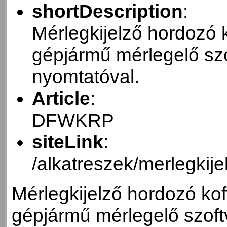
shortDescription
:
Mérlegkijelző hordozó k
gépjármű mérlegelő szo
nyomtatóval.
Article
:
DFWKRP
siteLink
:
/alkatreszek/merlegkij
Mérlegkijelző hordozó koff
gépjármű mérlegelő szoft