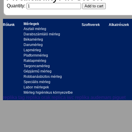
Quantity:
Mérlegek
Rólunk
Szoftverek
Alkatrészek
Asztali mérleg
Darabszámláló mérleg
Békamérleg
Darumérleg
Lapmérleg
Platformmérleg
Raklapmérleg
Targoncamérleg
Gépjármű mérleg
Robbanásbiztos mérleg
Speciális mérleg
Labor mérlegek
Mérleg higiénikus környezetbe
replika tag
replika orak
replica iwc
replika audemars piguet