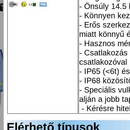
- Önsúly 14.5 
- Könnyen kez
- Erős szerkez
miatt könnyű 
- Hasznos mé
- Csatlakozás
csatlakozóval
- IP65 (<6t) é
- IP68 közösí
- Speciális vu
alján a jobb 
- Kérésre hitel
Elérhető típusok