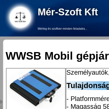
Mér-Szoft Kft
Mérleg és szoftver minden feladatra...
WWSB Mobil gépjá
Személyautók,
Tulajdonsá
- Platformmé
- Magasság 