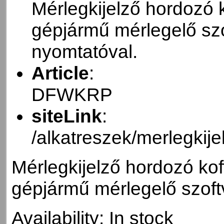
Mérlegkijelző hordozó k
gépjármű mérlegelő szo
nyomtatóval.
Article
:
DFWKRP
siteLink
:
/alkatreszek/merlegkij
Mérlegkijelző hordozó koff
gépjármű mérlegelő szoft
Availability:
In stock