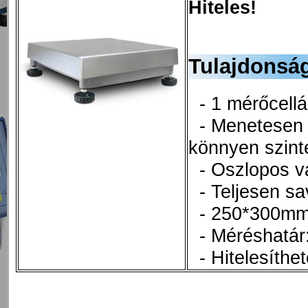
Hiteles!
Tulajdonsá
- 1 mérőcellás
- Menetesen á
könnyen szint
- Oszlopos va
- Teljesen sav
- 250*300mm 
- Méréshatár: 
- Hitelesíthe