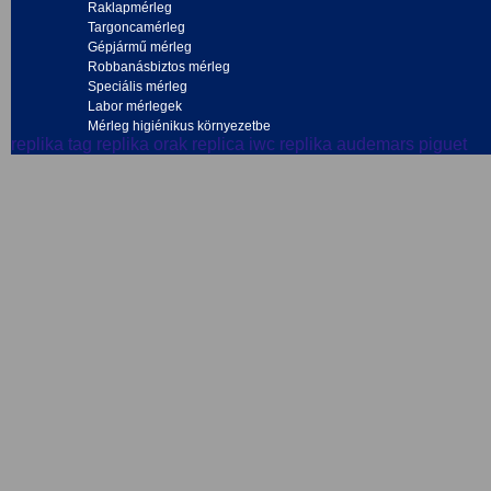
Raklapmérleg
Targoncamérleg
Gépjármű mérleg
Robbanásbiztos mérleg
Speciális mérleg
Labor mérlegek
Mérleg higiénikus környezetbe
replika tag
replika orak
replica iwc
replika audemars piguet