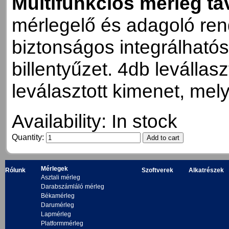
Multifunkciós mérleg t
mérlegelő és adagoló re
biztonságos integrálhatós
billentyűzet. 4db levállas
leválasztott kimenet, me
Availability:
In stock
Quantity:
Mérlegek
Rólunk
Szoftverek
Alkatrészek
Asztali mérleg
Darabszámláló mérleg
Békamérleg
Darumérleg
Lapmérleg
Platformmérleg