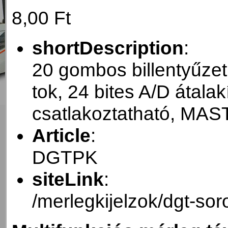
8,00 Ft
shortDescription
:
20 gombos billentyűzet,
tok, 24 bites A/D átala
csatlakoztatható, M
Article
:
DGTPK
siteLink
:
/merlegkijelzok/dgt-sor