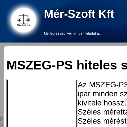
Mér-Szoft Kft
Mérleg és szoftver minden feladatra...
MSZEG-PS hiteles s
Az MSZEG-PS s
ipar minden sz
kivitele hosszú
Széles méret
Széles mérést